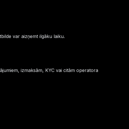
bilde var aizņemt ilgāku laiku.
utājumiem, izmaksām, KYC vai citām operatora