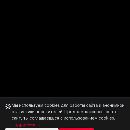
🍪
Мы используем cookies для работы сайта и анонимной
статистики посетителей. Продолжая использовать
сайт, ты соглашаешься с использованием cookies.
Подробнее
→