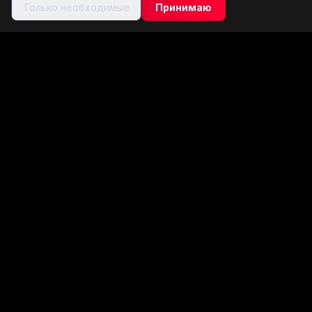
Только необходимые
Принимаю
Войти в Lucky Bet →
luckybet.lv/lv/login
Войти в Lucky Bet →
Руководства по входу
Аккаунт
Как войти в Lucky Bet
Восстановление пароля
Регистрация
Верификация аккаунта